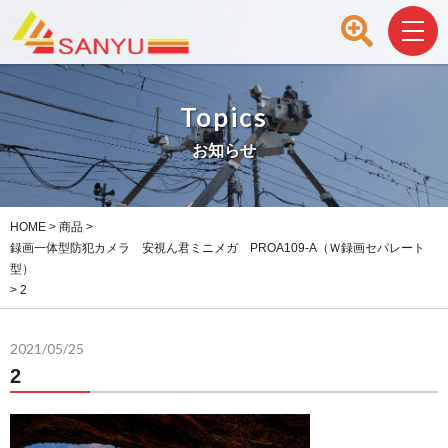
Topics
お知らせ
HOME
>
商品
>
録画一体型防犯カメラ 安視ん君ミニメガ PROA109-A（Ｗ録画セパレート
型）
>
2
2021/05/25
2