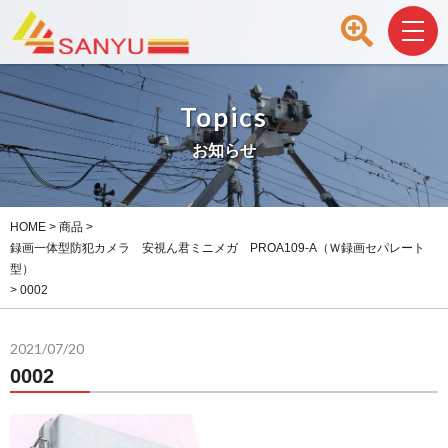
Topics
お知らせ
HOME
>
商品
>
録画一体型防犯カメラ 安視ん君ミニメガ PROA109-A（Ｗ録画セパレート
型）
>
0002
2021/07/20
0002